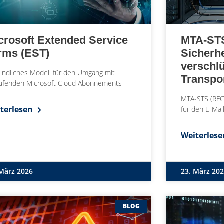
crosoft Extended Service
MTA-STS
rms (EST)
Sicherhe
verschlü
indliches Modell für den Umgang mit
Transpo
ufenden Microsoft Cloud Abonnements
MTA-STS (RFC
terlesen
für den E-Mai
Weiterles
 März 2026
23. März 20
BLOG