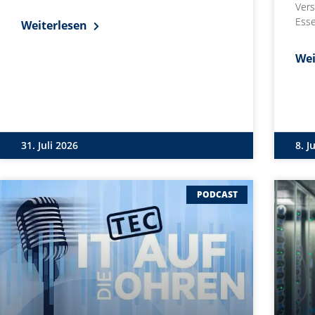
Vers
Esse
Weiterlesen
Wei
31. Juli 2026
8. J
PODCAST