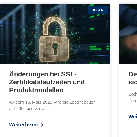
BLOG
Änderungen bei SSL-
De
Zertifikatslaufzeiten und
si
Produktmodellen
Exch
Date
Ab dem 15. März 2026 wird die Lebensdauer
auf 200 Tage verkürzt
Wei
Weiterlesen