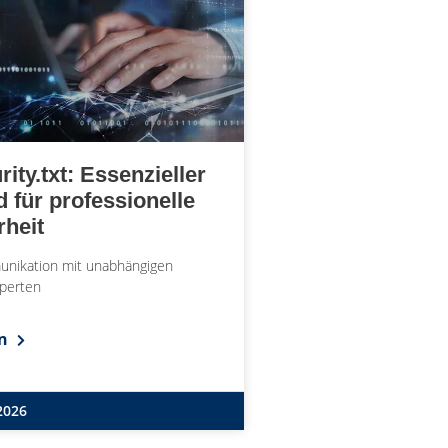
rity.txt: Essenzieller
 für professionelle
rheit
unikation mit unabhängigen
xperten
en
2026