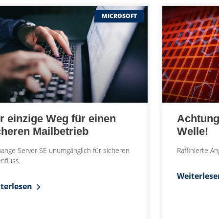
MICROSOFT
r einzige Weg für einen
Achtung
cheren Mailbetrieb
Welle!
ange Server SE unumgänglich für sicheren
Raffinierte A
nfluss
Weiterles
terlesen