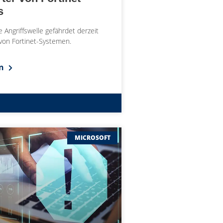
s
e Angriffswelle gefährdet derzeit
t von Fortinet-Systemen.
en
MICROSOFT