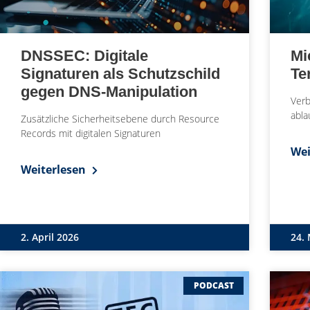
DNSSEC: Digitale
Mi
Signaturen als Schutzschild
Te
gegen DNS-Manipulation
Verb
abla
Zusätzliche Sicherheitsebene durch Resource
Records mit digitalen Signaturen
Wei
Weiterlesen
2. April 2026
24.
PODCAST