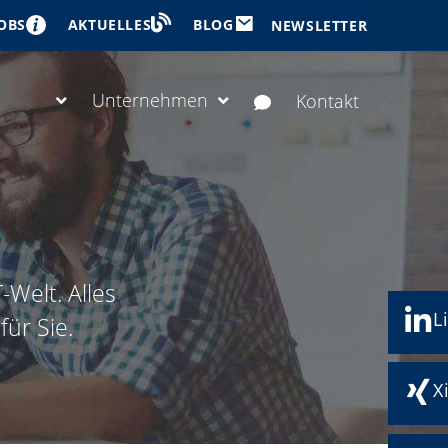
OBS
BLOG
AKTUELLES
NEWSLETTER
Unternehmen
Kontakt
-Welt. Alles
L
ür Sie.
X