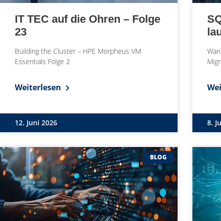
IT TEC auf die Ohren – Folge
SQ
23
la
Building the Cluster – HPE Morpheus VM
Waru
Essentials Folge 2
Migr
Weiterlesen
Wei
12. Juni 2026
8. J
BLOG