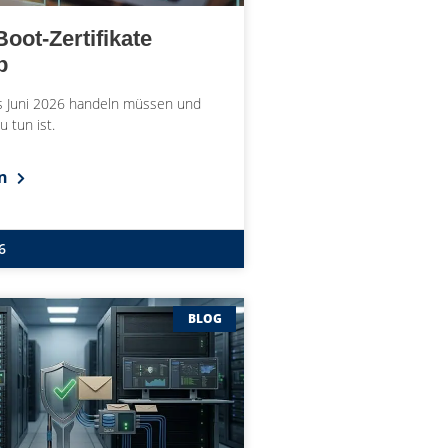
oot-Zertifikate
b
s Juni 2026 handeln müssen und
 tun ist.
en
6
BLOG