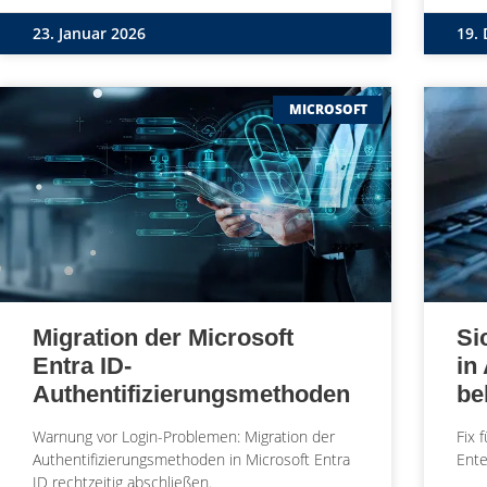
23. Januar 2026
19.
MICROSOFT
Migration der Microsoft
Si
Entra ID-
in
Authentifizierungsmethoden
be
Warnung vor Login-Problemen: Migration der
Fix 
Authentifizierungsmethoden in Microsoft Entra
Ente
ID rechtzeitig abschließen.