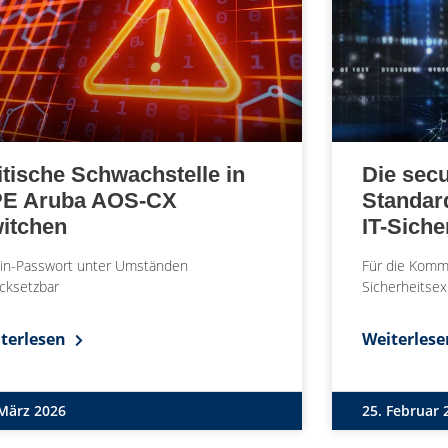
itische Schwachstelle in
Die secu
E Aruba AOS-CX
Standard
itchen
IT-Siche
in-Passwort unter Umständen
Für die Komm
cksetzbar
Sicherheitse
terlesen
Weiterles
 März 2026
25. Februar 