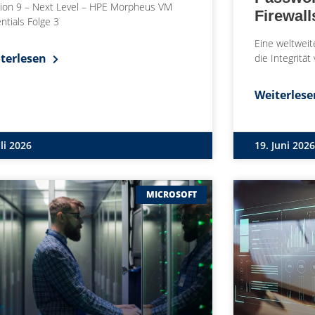
ion 9 – Next Level – HPE Morpheus VM
Firewall
ntials Folge 3
Eine weltweit
terlesen
die Integritä
Weiterles
uli 2026
19. Juni 2026
MICROSOFT