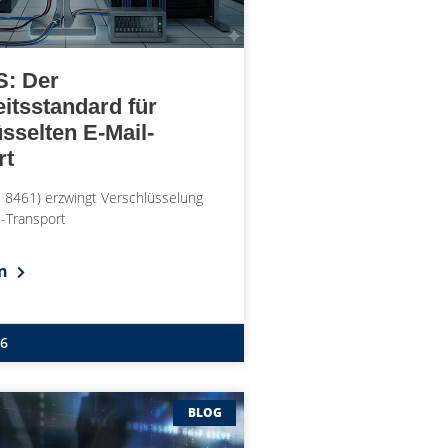
: Der
itsstandard für
sselten E-Mail-
rt
 8461) erzwingt Verschlüsselung
l-Transport
en
26
BLOG