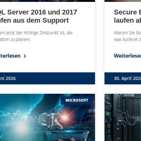
L Server 2016 und 2017
Secure B
ufen aus dem Support
laufen a
m jetzt der richtige Zeitpunkt ist, die
Warum Sie bi
ation zu planen.
was konkret zu
terlesen
Weiterles
uni 2026
30. April 202
MICROSOFT