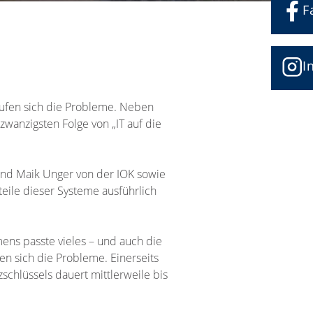
F
I
ufen sich die Probleme. Neben
wanzigsten Folge von „IT auf die
 und Maik Unger von der IOK sowie
eile dieser Systeme ausführlich
ens passte vieles – und auch die
 sich die Probleme. Einerseits
zschlüssels dauert mittlerweile bis