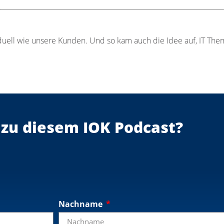
viduell wie unsere Kunden. Und so kam auch die Idee auf, IT T
 zu diesem IOK Podcast?
Nachname