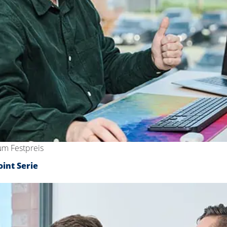
um Festpreis
int Serie