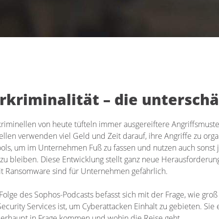
rkriminalität – die untersch
riminellen von heute tüfteln immer ausgereiftere Angriffsmust
ellen verwenden viel Geld und Zeit darauf, ihre Angriffe zu org
ools, um im Unternehmen Fuß zu fassen und nutzen auch sonst 
zu bleiben. Diese Entwicklung stellt ganz neue Herausforderung
it Ransomware sind für Unternehmen gefährlich.
 Folge des Sophos-Podcasts befasst sich mit der Frage, wie gro
curity Services ist, um Cyberattacken Einhalt zu gebieten. Sie
erhaupt in Frage kommen und wohin die Reise geht.