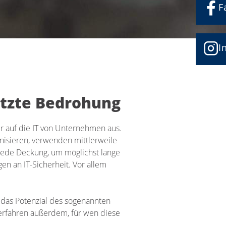
F
I
ätzte Bedrohung
er auf die IT von Unternehmen aus.
anisieren, verwenden mittlerweile
jede Deckung, um möglichst lange
en an IT-Sicherheit. Vor allem
ß das Potenzial des sogenannten
 erfahren außerdem, für wen diese