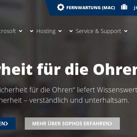
J
FERNWARTUNG (MAC)
crosoft
Hosting
Service & Support
rheit für die Ohre
icherheit für die Ohren“ liefert Wissenswe
herheit – verständlich und unterhaltsam.
EN
MEHR ÜBER SOPHOS ERFAHREN