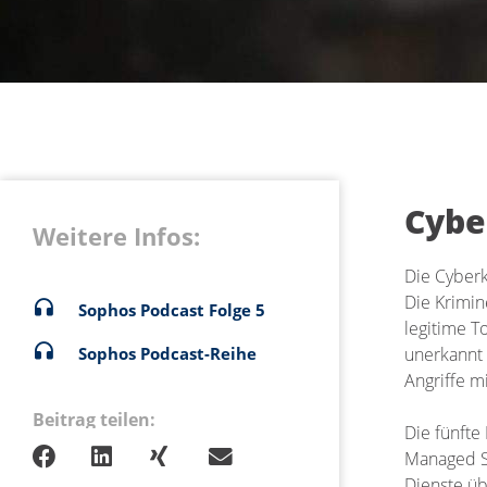
Cybe
Weitere Infos:
Die Cyberk
Die Krimin
Sophos Podcast Folge 5
legitime T
unerkannt 
Sophos Podcast-Reihe
Angriffe m
Beitrag teilen:
Die fünfte
Managed Se
Dienste üb