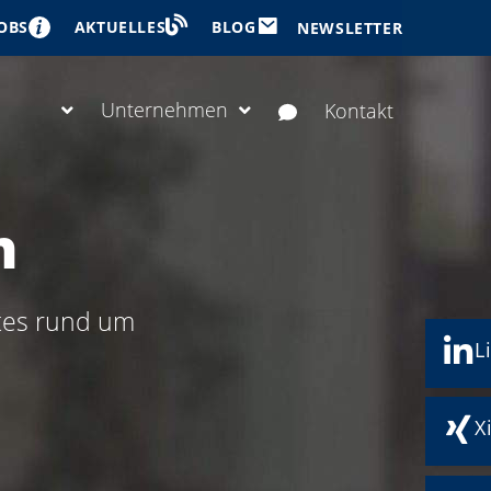
OBS
BLOG
AKTUELLES
NEWSLETTER
Unternehmen
Kontakt
n
rtes rund um
L
X