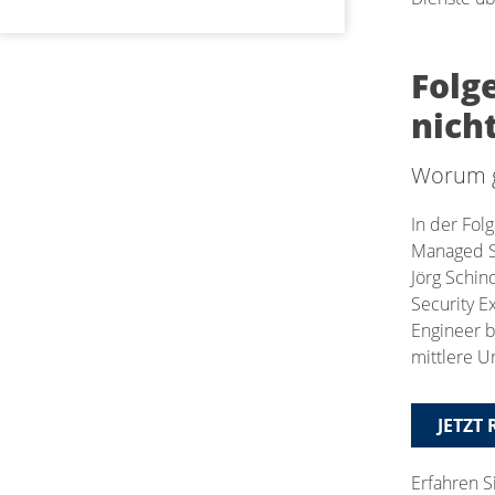
Folg
nich
Worum g
In der Fol
Managed Se
Jörg Schin
Security E
Engineer b
mittlere U
JETZT
Erfahren S