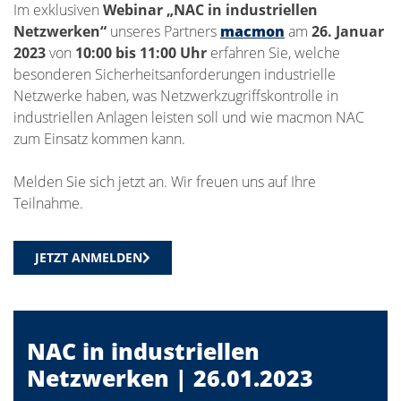
Im exklusiven
Webinar „NAC in industriellen
Netzwerken“
unseres Partners
macmon
am
26. Januar
2023
von
10:00 bis 11:00 Uhr
erfahren Sie, welche
besonderen Sicherheitsanforderungen industrielle
Netzwerke haben, was Netzwerkzugriffskontrolle in
industriellen Anlagen leisten soll und wie macmon NAC
zum Einsatz kommen kann.
Melden Sie sich jetzt an. Wir freuen uns auf Ihre
Teilnahme.
JETZT ANMELDEN
NAC in industriellen
Netzwerken | 26.01.2023