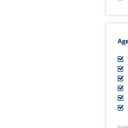
Age
Ergä