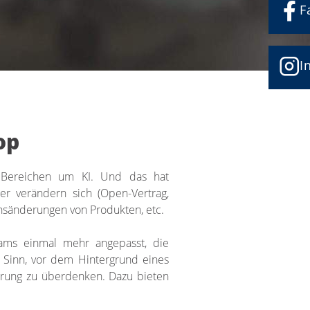
F
I
op
en Bereichen um KI. Und das hat
der verändern sich (Open-Vertrag,
nsänderungen von Produkten, etc.
ams einmal mehr angepasst, die
Sinn, vor dem Hintergrund eines
ierung zu überdenken. Dazu bieten