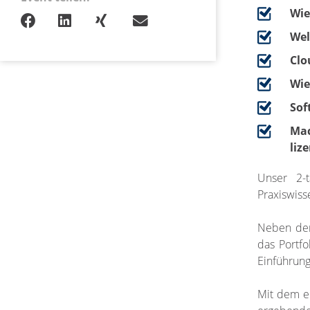
Wie
Wel
Clo
Wie
Sof
Mac
liz
Unser 2-t
Praxiswiss
Neben den 
das Portfo
Einführung
Mit dem er