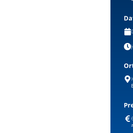
Da
Or
Pre