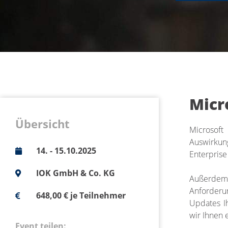
Micr
Übersicht
Microsoft
Auswirkun
14. - 15.10.2025
Enterprise
IOK GmbH & Co. KG
Außerdem 
Anforderu
648,00 € je Teilnehmer
Updates I
wir Ihnen 
Event teilen: