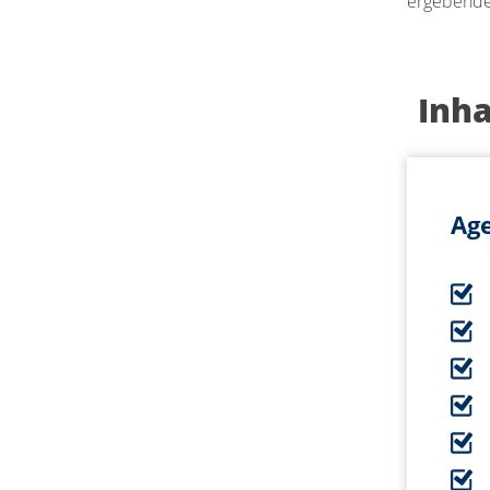
ergebende
Inh
Age