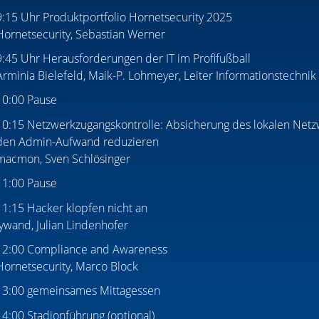
9:15 Uhr Produktportfolio Hornetsecurity 2025
Hornetsecurity, Sebastian Werner
9:45 Uhr Herausforderungen der IT im Profifußball
Arminia Bielefeld, Maik-P. Lohmeyer, Leiter Informationstechnik
10:00 Pause
10:15 Netzwerkzugangskontrolle: Absicherung des lokalen Net
den Admin-Aufwand reduzieren
macmon, Sven Schlösinger
11:00 Pause
11:15 Hacker klopfen nicht an
lywand, Julian Lindenhofer
12:00 Compliance and Awareness
Hornetsecurity, Marco Block
13:00 gemeinsames Mittagessen
14:00 Stadionführung (optional)