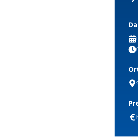
Da
Or
Pre