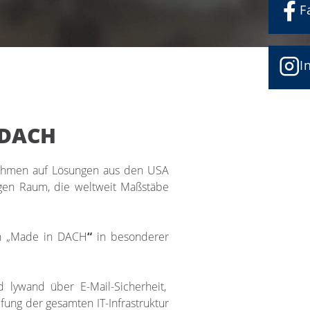
F
I
n DACH
rnehmen auf Lösungen aus den USA
igen Raum, die weltweit Maßstäbe
en „Made in DACH
“
in besonderer
 lywand über E-Mail-Sicherheit,
fung der gesamten IT-Infrastruktur