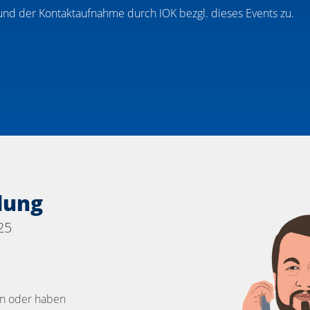
nd der Kontaktaufnahme durch IOK bezgl. dieses Events zu.
dung
25
en oder haben