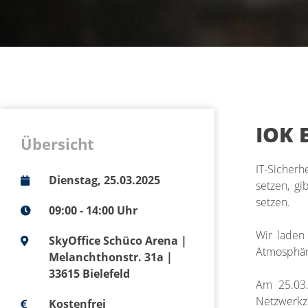
IOK 
Übersicht
IT-Sicher
Dienstag, 25.03.2025
setzen, g
setzen.
09:00 - 14:00 Uhr
Wir laden
SkyOffice Schüco Arena |
Atmosphär
Melanchthonstr. 31a |
33615 Bielefeld
Am 25.03.
Netzwerkzu
Kostenfrei