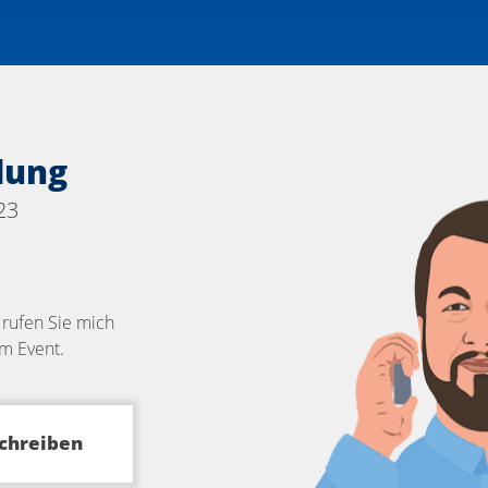
dung
23
 rufen Sie mich
um Event.
schreiben