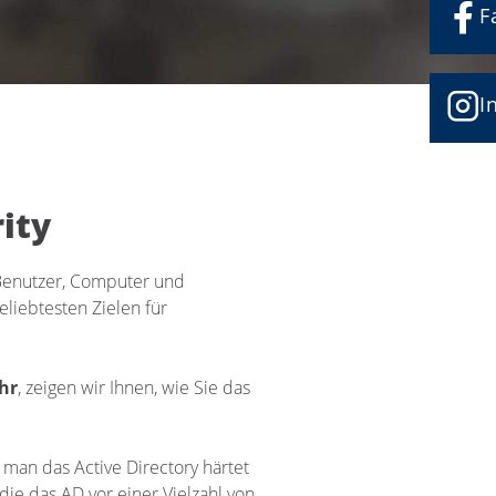
F
I
ity
es Benutzer, Computer und
liebtesten Zielen für
hr
, zeigen wir Ihnen, wie Sie das
man das Active Directory härtet
die das AD vor einer Vielzahl von