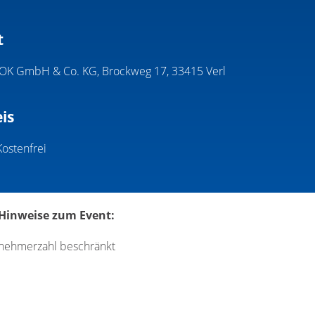
t
IOK GmbH & Co. KG, Brockweg 17, 33415 Verl
is
Kostenfrei
 Hinweise zum Event:
lnehmerzahl beschränkt