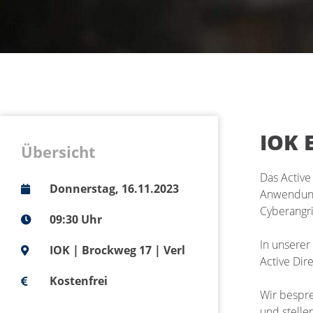
IOK 
Übersicht
Das Active
Donnerstag, 16.11.2023
Anwendunge
Cyberangri
09:30 Uhr
In unserer
IOK | Brockweg 17 | Verl
Active Dir
Kostenfrei
Wir bespre
und stelle