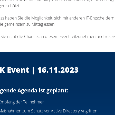
en schützt.
ss haben Sie die Möglichkeit, sich mit anderen IT-Entscheider
ie gemeinsam zu Mittag essen.
Sie nicht die Chance, an diesem Event teilzunehmen und reservie
K Event | 16.11.2023
lgende Agenda ist geplant:
Empfang der Teilnehmer
Maßnahmen zum Schutz vor Active Directory Angriffen