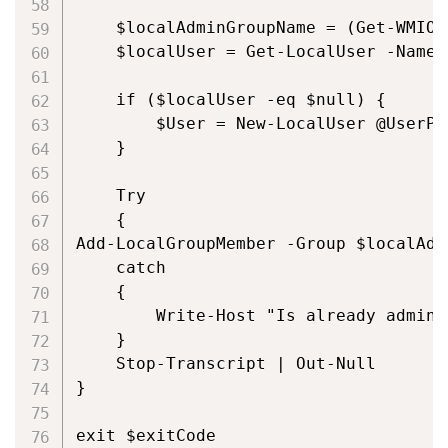
    $localAdminGroupName = (Get-WMIOb
    $localUser = Get-LocalUser -Name 
    if ($localUser -eq $null) {

        $User = New-LocalUser @UserPar
    }

    Try

    {

Add-LocalGroupMember -Group $localAdm
    catch

    {

        Write-Host "Is already admin m
    }

    Stop-Transcript | Out-Null

}

exit $exitCode