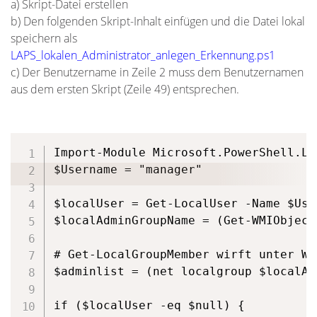
a) Skript-Datei erstellen
b) Den folgenden Skript-Inhalt einfügen und die Datei lokal
speichern als
LAPS_lokalen_Administrator_anlegen_Erkennung.ps1
c) Der Benutzername in Zeile 2 muss dem Benutzernamen
aus dem ersten Skript (Zeile 49) entsprechen.
Import-Module Microsoft.PowerShell.Lo
$Username = "manager"

$localUser = Get-LocalUser -Name $Use
$localAdminGroupName = (Get-WMIObject
# Get-LocalGroupMember wirft unter Wi
$adminlist = (net localgroup $localAd
if ($localUser -eq $null) {
