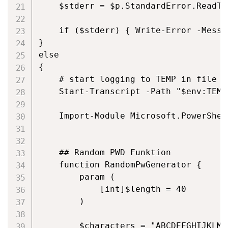
    $stderr = $p.StandardError.ReadToE
    if ($stderr) { Write-Error -Messa
}

else

{

    # start logging to TEMP in file "
    Start-Transcript -Path "$env:TEMP
    Import-Module Microsoft.PowerShel
    ## Random PWD Funktion

    function RandomPwGenerator {

        param (

            [int]$length = 40

        )

        $characters = "ABCDEFGHIJKLMN