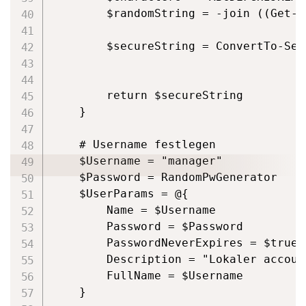
        $randomString = -join ((Get-R
        $secureString = ConvertTo-Sec
        return $secureString

    }

    # Username festlegen

    $Username = "manager"

    $Password = RandomPwGenerator

    $UserParams = @{

        Name = $Username

        Password = $Password

        PasswordNeverExpires = $true

        Description = "Lokaler accoun
        FullName = $Username

    }
