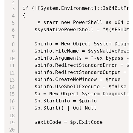
if (![System.Environment]::Is64BitProc
{

     # start new PowerShell as x64 bi
    $sysNativePowerShell = "$($PSHOME
    $pinfo = New-Object System.Diagno
    $pinfo.FileName = $sysNativePowerS
    $pinfo.Arguments = "-ex bypass -f
    $pinfo.RedirectStandardError = $tr
    $pinfo.RedirectStandardOutput = $t
    $pinfo.CreateNoWindow = $true

    $pinfo.UseShellExecute = $false

    $p = New-Object System.Diagnostics
    $p.StartInfo = $pinfo

    $p.Start() | Out-Null

    $exitCode = $p.ExitCode
