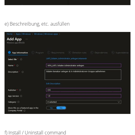
e) Beschreibung, etc. ausfüllen
f) Install / Uninstall command