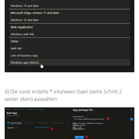
d) Die zuvor erstelle *.intunewin Datei (siehe Schritt 2
weiter oben) auswählen